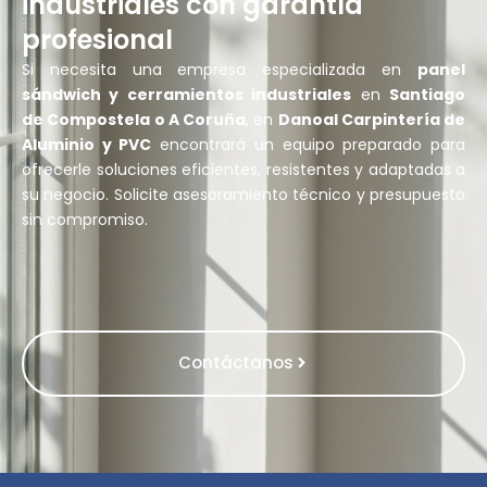
industriales con garantía
profesional
Si necesita una empresa especializada en
panel
sándwich y cerramientos industriales
en
Santiago
de Compostela o A Coruña
, en
Danoal Carpintería de
Aluminio y PVC
encontrará un equipo preparado para
ofrecerle soluciones eficientes, resistentes y adaptadas a
su negocio. Solicite asesoramiento técnico y presupuesto
sin compromiso.
Contáctanos